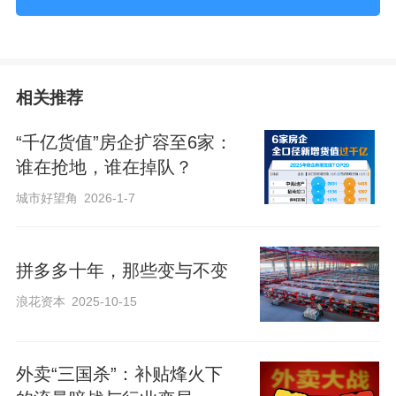
房企整体销售业绩仍然处于下行通道。据
中指研究院数据，今年前5月，百强房企销
售总额14436.4亿元，同比下降10.8%，降
相关推荐
幅较前4月基本持平。5月单月，百强房企
“千亿货值”房企扩容至6家：
销售额同比下降17.3%，较4月单月降幅扩
谁在抢地，谁在掉队？
大0.5个百分点。
城市好望角
2026-1-7
从前三名来看，保利发展以1161亿元继续
领跑，同时也成为今年首个销售额破千亿
拼多多十年，那些变与不变
元的房企；绿城中国以964.4亿元紧随其
浪花资本
2025-10-15
后；中海地产以904亿元取代华润置地上升
至第三位，且与绿城中国的差距进一步缩
​外卖“三国杀”：补贴烽火下
小。