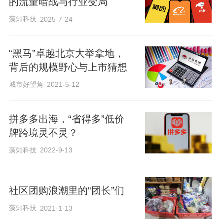
的流量暗战与行业变局
藻知科技
2025-7-24
在杀入TOP10的房企中，央企占了四个席
位，分别是保利发展、中海地产、华润置
“黑马”卓越北京大举拿地，
地和招商蛇口，分别位列第1、3、4和第5
背后的规模野心与上市猜想
位，对应销售额分别为1161亿元、904亿
城市好望角
2021-5-12
元、868.5亿元和671.3亿元。
拼多多出海，“省得多”低价
牌跨境灵不灵？
藻知科技
2022-9-13
社区团购浪潮里的“团长”们
藻知科技
2021-1-13