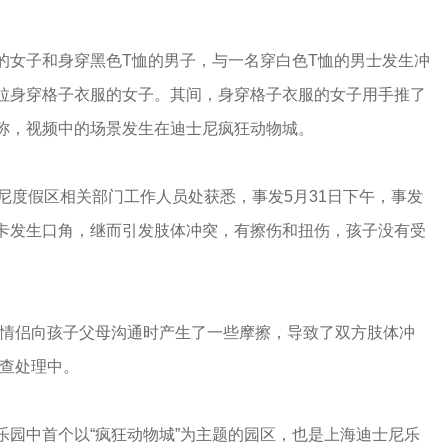
的女子和身穿黑色T恤的男子，与一名穿白色T恤的男士发生冲
拉身穿格子衣服的女子。其间，身穿格子衣服的女子用手推了
称，视频中的场景发生在迪士尼疯狂动物城。
尼度假区相关部门工作人员处获悉，事发5月31日下午，事发
卡发生口角，继而引发肢体冲突，有擦伤和扭伤，孩子没有受
，情侣向孩子父母沟通时产生了一些摩擦，导致了双方肢体冲
调查处理中。
乐园中首个以“疯狂动物城”为主题的园区，也是上海迪士尼乐