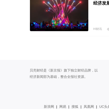
经济发
HI财讯
贝壳财经是《新京报》旗下独立财经品牌，以
经济新闻部为基础，整合全报社资源。
新浪网
|
网易
|
搜狐
|
凤凰网
|
UC头