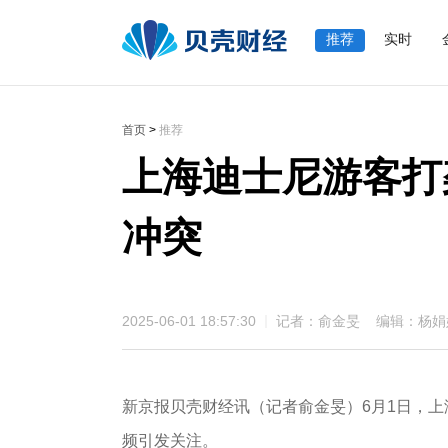
推荐
实时
首页
>
推荐
上海迪士尼游客打
冲突
2025-06-01 18:57:30
记者：俞金旻 编辑：杨娟
新京报贝壳财经讯（记者俞金旻）6月1日，
频引发关注。