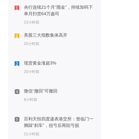
央行连续21个月“囤金”，持续加码下
单月扫货64万盎司
23小时前
美股三大指数集体高开
20小时前
现货黄金涨超3%
20小时前
微信“撤回”可撤回
8小时前
百利天恒四度递表港交所：曾临门一
脚踩“刹车”，扭亏后再陷亏损
21小时前