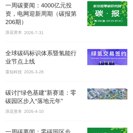
一周碳要闻：4000亿元投
资，电网迎新周期（碳报第
她表示，鼓励汽车企业和行业机构依据温
206期）
室气体、产品碳足迹量化要求和指南、产
浪花资本
2026-7-31
品碳足迹工作标准编制指引以及相关要求
规范，积极开展产品碳足迹管理，加强管
全球碳码标识体系暨氢能行
理创新，挖掘降碳空间，加快新能源汽
业节点上线
车、动力电池、电机等重点产品的碳足迹
藻知科技
2026-3-28
核算标准研制和基础数据支撑，为汽车相
关产品的碳足迹核算评价认证工作提供方
碳讨|“绿色基建”新赛道：零
法和数据支持。
碳园区步入“落地元年”
浪花资本
2026-4-10
编辑 杨娟娟
一周碳要闻：零碳园区步