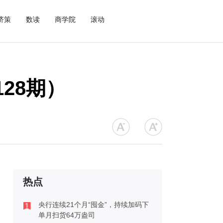
济策
数读
商学院
滚动
28期）
热点
央行连续21个月“囤金”，持续加码下
单月扫货64万盎司