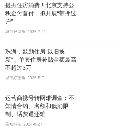
存量房过户、申请新贷款和设立新抵押等
提振住房消费！北京支持公
多项业务的集中办理，全流程资金监管更
积金付首付，拟开展“带押过
是保障交易资金安全。
户”
城市好望角
2025-7-11
跨行“带押过户”资金监管业务落地，将打破
原二手房“带押过户”贷款同行办理的局限，
珠海：鼓励住房“以旧换
新”，单套住房补贴金额最高
不仅提高了买卖双方自行选择贷款业务银
不超过3万
行的自由度，还可以避免复杂流程产生的
城市好望角
2025-5-7
资金成本和时间成本，对激发南宁市二手
房交易市场活力具有积极意义。
运营商携号转网难调查：不
知情合约、名额和低消限
自2022年《南宁市存量房买卖与住房租赁
制、话费退还难
交易资金监管办法》施行以来，二手房交
藻知科技
2024-8-27