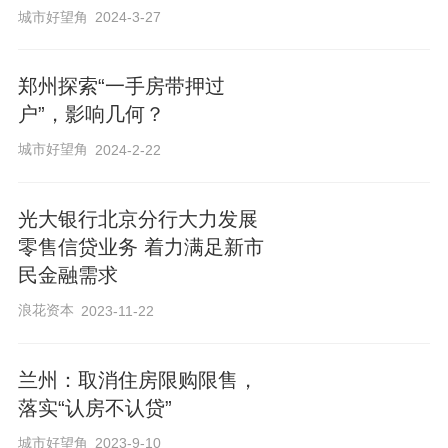
城市好望角
2024-3-27
交易“资金监管+带押过户”在不同银行之间
的业务办理，实现买卖双方抵押贷款、发
郑州探索“一手房带押过
放新贷款无缝衔接，简化“带押过户”业务手
户”，影响几何？
续流程，推进跨行“带押过户”业务常态化进
城市好望角
2024-2-22
行。
光大银行北京分行大力发展
作为“带押过户”的2.0版本，南宁市二手房
零售信贷业务 着力满足新市
跨行“带押过户”资金监管业务在惠民、便民
民金融需求
的基础上，降低买卖双方交易成本，充分
浪花资本
2023-11-22
保障买卖双方交易资金安全，切实规范二
手房交易秩序，推动南宁市房地产市场平
兰州：取消住房限购限售，
稳健康发展。
落实“认房不认贷”
城市好望角
2023-9-10