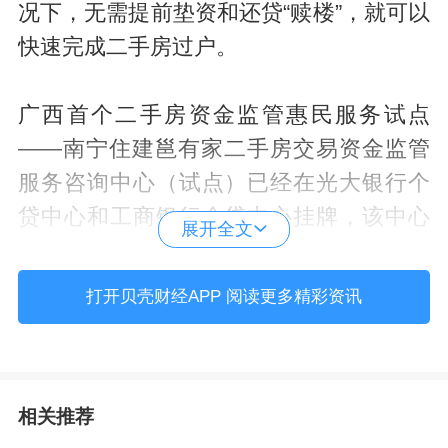
况下，无需提前垫资和还贷“赎楼”，就可以
快速完成二手房过户。
广西首个二手房资金监管惠民服务试点
——南宁住建邕有家二手房交易资金监管
服务咨询中心（试点）已经在光大银行个
贷中心和工商银行个贷中心挂牌，该中心
展开全文
将推出“资金监管+带押过户”业务模式，着
手解决二手房交易的成本和效率问题，目
打开贝壳财经APP 阅读更多精彩资讯
前跨行“带押过户”线上业务已经开展，且有
10余家银行愿意参与接入。
相关推荐
该模式可实现还清原贷款、解除原抵押、