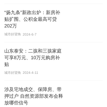
易资金监管服务不断升级。
“扬九条”新政出炉：新房补
随着带押过户在全国范围的推广及运用，
贴扩围、公积金最高可贷
南宁市率先搭建线上“资金监管+带押过
202万
户”的二手房创新型交易流程，推动带押过
城市好望角
2024-6-7
户全流程保障交易资金安全。
山东泰安：二孩和三孩家庭
现阶段，邕有家平台更是和南宁市不动产
可享8万元、10万元购房补
贴
登记中心（邕e登）达成联动合作，实现二
手房交易“资金监管+过户”的快速链接，打
城市好望角
2024-4-11
通二手房交易的“最后一公里”难题。
涉及宅地成交、保障房、带
押过户 自然资源部发布会释
下一步，南宁住建邕有家二手房交易资金
放哪些信号
监管服务咨询中心（试点）将加强二手房