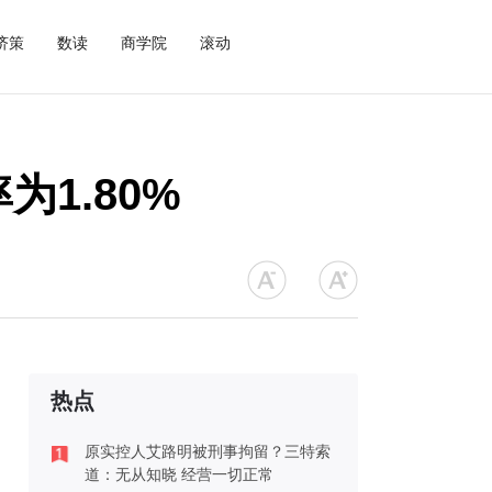
济策
数读
商学院
滚动
1.80%
热点
原实控人艾路明被刑事拘留？三特索
道：无从知晓 经营一切正常