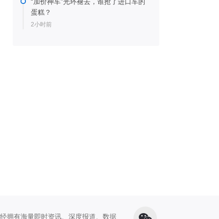
“加价神车”光环褪去，谁抢了进口车的
蛋糕？
2小时前
经拥有海量即时资讯、深度报道、数据