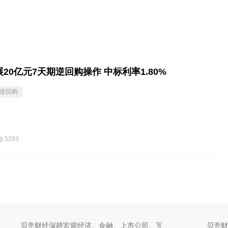
20亿元7天期逆回购操作 中标利率1.80%
逆回购
5293
贝壳财经深耕宏观经济、金融、上市公司、互
贝壳财