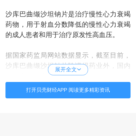
沙库巴曲缬沙坦钠片是治疗慢性心力衰竭
药物，用于射血分数降低的慢性心力衰竭
的成人患者和用于治疗原发性高血压。
据国家药监局网站数据显示，截至目前，
沙库巴曲缬沙坦钠片除诺得药业外，国内
展开全文
生产商还有齐鲁制药（海南）有限公司、
深圳信立泰药业股份有限公司、江苏宣泰
打开贝壳财经APP 阅读更多精彩资讯
药业有限公司等9家企业。据米内网数据显
示，2022年沙库巴曲缬沙坦钠片在国内样
本医院（包括城市公立医院，城市社区医
院，县级公立医院，乡镇卫生院）和城市