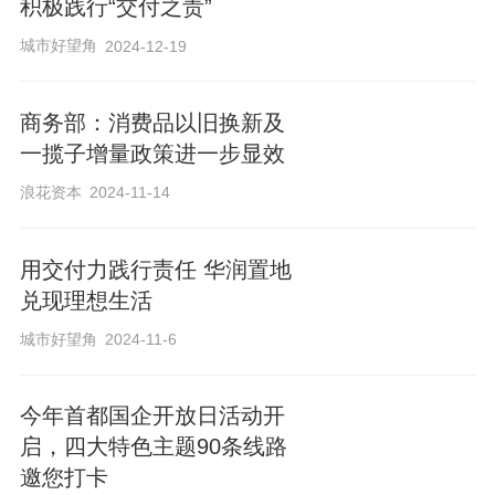
在我爱我家方面，通过普租业务与相寓业
积极践行“交付之责”
务，我爱我家共投入3万余套房源参与活
城市好望角
2024-12-19
动。在活动期间，凡通过我爱我家租房，
可享受普租产品居间服务费9.5折优惠，相
商务部：消费品以旧换新及
寓整租服务费8.5折优惠。
一揽子增量政策进一步显效
浪花资本
2024-11-14
安歆北京相关人士表示，安歆目前在北京
针对活动提供9家门店，约2000张床位。在
用交付力践行责任 华润置地
兑现理想生活
租金方面，其给新青年以及城市建设者一
些房租的减免活动，除了提供租金9.5折的
城市好望角
2024-11-6
优惠之外，也会在包括水电费等方面提供
相关补助。此外，对企业端，也会提供免
今年首都国企开放日活动开
启，四大特色主题90条线路
租和额外的增值服务，由此让租客有更好
邀您打卡
的租住体验。此外，恒洋地产相关人士表