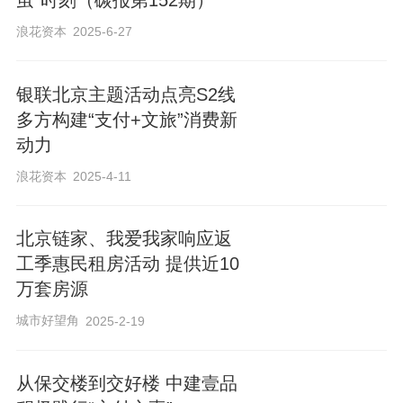
茧”时刻（碳报第152期）
全、包含床位和单间、整租合租能挑选、
浪花资本
2025-6-27
季付月付都能谈、房源信息网上看、即选
即租线上签、衍生业务服务暖、押金佣金
银联北京主题活动点亮S2线
可减免、规范服务纠纷少、专业律师助维
多方构建“支付+文旅”消费新
权，各企业积极响应，现场签署服务承诺
动力
书。
浪花资本
2025-4-11
倡议发出后，北京链家第一时间响应，投
北京链家、我爱我家响应返
入超4万套房源，为在京租房的消费者提
工季惠民租房活动 提供近10
供“返工季惠民租房服务活动”：即日起至4
万套房源
月30日，通过北京链家
居间
成交住房租赁
城市好望角
2025-2-19
业务，可享受佣金9.5折优惠一次。
从保交楼到交好楼 中建壹品