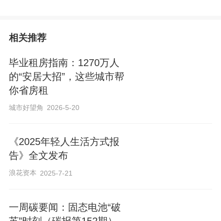
活动中，多渠道筹集市场化房源、保障性
相关推荐
住房，涵盖保租房项目、开发企业自持经
营租赁住房、房地产经纪机构和住房租赁
毕业租房指南：1270万人
企业经营的房源、集中式长租公寓等，类
的“安居大招”，这些城市帮
你省房租
型丰富多元。截至目前，全市已有40家企
业积极响应，筹集18万套/间（含床位），
城市好望角
2026-5-20
具体房源持续更新中。同时，视项目具体
情况，还提供了租金押金等费用优惠、搬
《2025年轻人生活方式报
告》全文发布
家保洁等多样服务。
浪花资本
2025-7-21
在启动仪式上，房地产中介行业协会向全
一周碳要闻：固态电池“破
行业发出十大服务倡议：多种房源覆盖