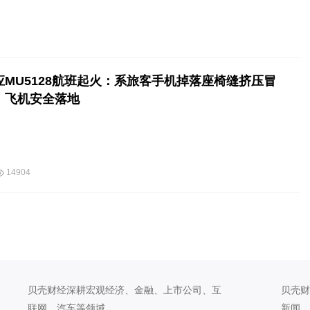
应MU5128航班起火：系旅客手机掉落座椅缝挤压冒
，飞机安全落地
14904
贝壳财经深耕宏观经济、金融、上市公司、互
贝壳财
联网、汽车等领域。
新闻、