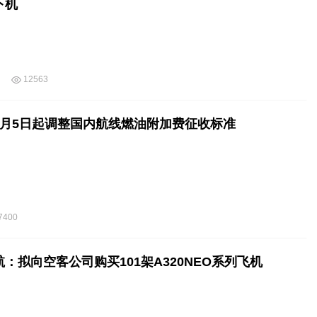
下机
12563
4月5日起调整国内航线燃油附加费征收标准
7400
：拟向空客公司购买101架A320NEO系列飞机