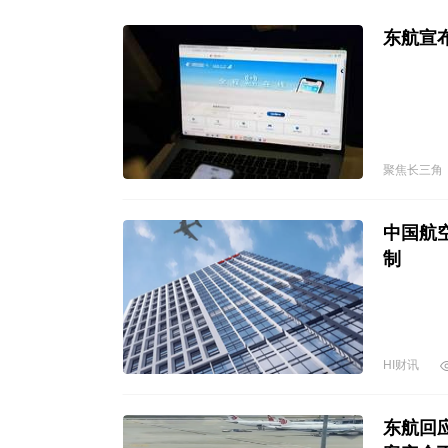
东航宣
聚焦长三角
中国航
制
HI财讯
东航回