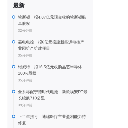
最新
埃斯顿：拟4.87亿元现金收购埃斯顿酷
卓股权
32分钟前
菱电电控：拟6亿元投建新能源电控产
业园扩产扩建项目
35分钟前
锴威特：拟16.5亿元收购晶艺半导体
100%股权
35分钟前
全系标配宁德时代电池，新款埃安RT最
长续航710公里
39分钟前
上半年扭亏，迪瑞医疗主业盈利能力待
修复