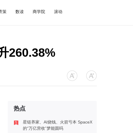
济策
数读
商学院
滚动
60.38%
热点
星链养家、AI烧钱、火箭亏本 SpaceX
的“万亿营收”梦能圆吗