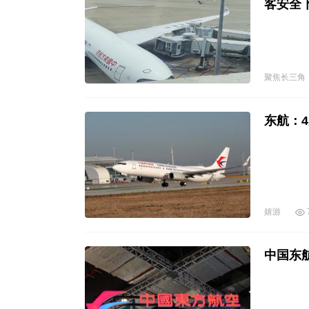
客安全
聚焦长三角
东航：
嬉游
中国东航