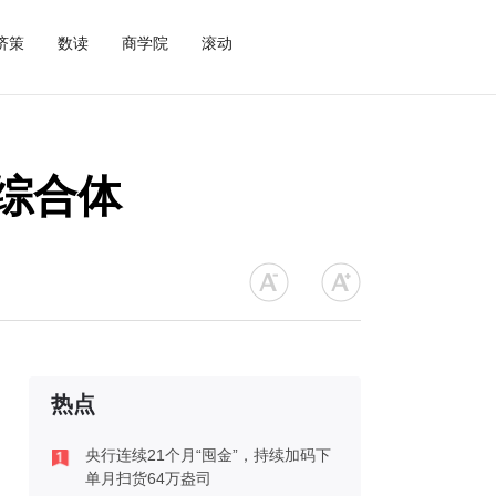
济策
数读
商学院
滚动
综合体
热点
央行连续21个月“囤金”，持续加码下
单月扫货64万盎司