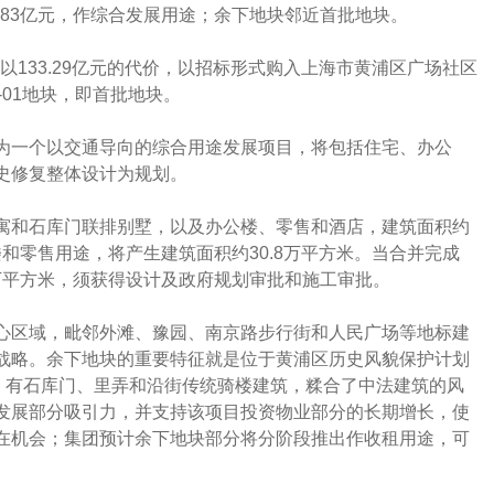
.83亿元，作综合发展用途；余下地块邻近首批地块。
司以133.29亿元的代价，以招标形式购入上海市黄浦区广场社区
、067-01地块，即首批地块。
为一个以交通导向的综合用途发展项目，将包括住宅、办公
史修复整体设计为规划。
寓和石库门联排别墅，以及办公楼、零售和酒店，建筑面积约
楼和零售用途，将产生建筑面积约30.8万平方米。当合并完成
5万平方米，须获得设计及政府规划审批和施工审批。
心区域，毗邻外滩、豫园、南京路步行街和人民广场等地标建
战略。余下地块的重要特征就是位于黄浦区历史风貌保护计划
区，有石库门、里弄和沿街传统骑楼建筑，糅合了中法建筑的风
发展部分吸引力，并支持该项目投资物业部分的长期增长，使
在机会；集团预计余下地块部分将分阶段推出作收租用途，可