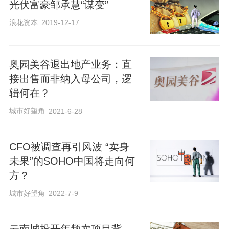
涨幅约13.1%；下午收盘时，SOHO中国
光伏富豪邹承慧“谋变”
股价有所回落，报1.58港元/股，涨幅约
浪花资本
2019-12-17
8.97%。
奥园美谷退出地产业务：直
新京报记者 张晓兰
接出售而非纳入母公司，逻
编辑 杨娟娟 校对 卢茜
辑何在？
封面图来源 SOHO中国官微
城市好望角
2021-6-28
CFO被调查再引风波 “卖身
未果”的SOHO中国将走向何
方？
城市好望角
2022-7-9
云南城投开年频卖项目背