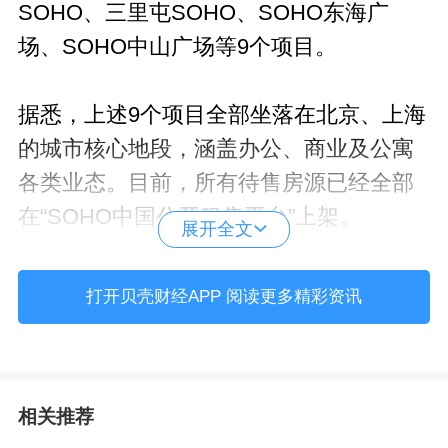
SOHO、三里屯SOHO、SOHO东海广
场、SOHO中山广场等9个项目。
据悉，上述9个项目全部坐落在北京、上海
的城市核心地段，涵盖办公、商业及公寓
各类业态。目前，所有待售房源已经全部
在“SOHO中国公开租售平台”上架。
展开全文
值得注意的是，潘石屹明确回应了外界对
打开贝壳财经APP 阅读更多精彩资讯
于资金流向的猜测。他表示，此次销售房
源的收入将全部用于降负债，不会用作股
票分红。
相关推荐