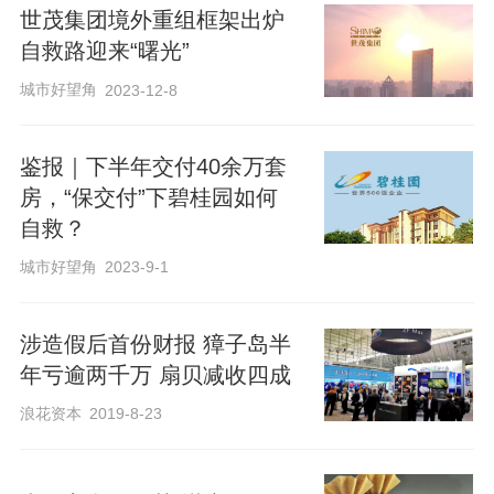
据SOHO中国方面介绍，该公司在2021年
世茂集团境外重组框架出炉
底达到83.4%的平均出租率，其中上海古
自救路迎来“曙光”
北SOHO实现满租、北京丽泽SOHO出租
城市好望角
2023-12-8
率也突破了80%，均达到两个项目入市以
来的最高水平；目前SOHO中国净资产负
鉴报｜下半年交付40余万套
债率约为44%，保持在行业内的较低水
房，“保交付”下碧桂园如何
自救？
平，公司希望通过此次调整“减负”前行，以
更灵活的姿态应对市场变化，寻求长期健
城市好望角
2023-9-1
康发展。
涉造假后首份财报 獐子岛半
年亏逾两千万 扇贝减收四成
3月10日当天，SOHO中国股价出现明显上
浪花资本
2019-8-23
涨，下午盘中涨幅一度达到20%
。
截至15
时30分，SOHO中国股价报1.64港元/股，