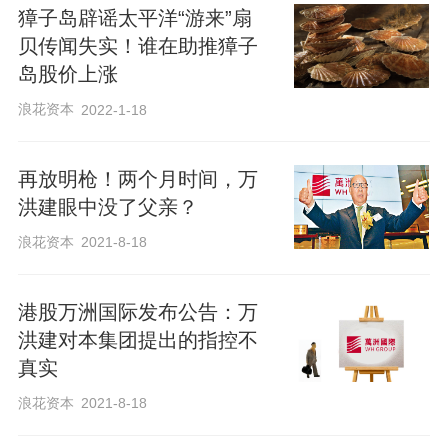
格从2.1万元/吨大幅提高到2.58万元/吨，
獐子岛辟谣太平洋“游来”扇
进口量接近10万吨，给中国双汇造成的损
贝传闻失实！谁在助推獐子
失多达8亿元以上，质疑上述关联交易违
岛股价上涨
规，且事涉及大股东利益输送。
浪花资本
2022-1-18
同时，万洪建在文章中爆料，2007年，参
​再放明枪！两个月时间，万
洪建眼中没了父亲？
与双汇国企改制的鼎晖公司私下无偿授予
万隆5%的双汇股份，并将股份直接转卖给
浪花资本
2021-8-18
一家香港公司，使万隆私下获得2亿美元对
港股万洲国际发布公告：万
价款项，而该笔巨款至今没有申报和纳
洪建对本集团提出的指控不
税。
真实
浪花资本
2021-8-18
对于上述内容，8月18日下午，万洲国际发