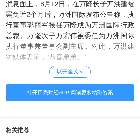
消息面上，8月12日，在万隆长子万洪建被
罢免近2个月后，万洲国际发布公告称，执
行董事郭丽军接任万隆成为万洲国际行政
总裁。万隆次子万宏伟被委任为万洲国际
执行董事兼董事会副主席。对此，万洪建
对媒体表示，“恭喜弟弟。”
展开全文
8月17日晚，万洪建通过微信公众号发文
《万洪建：我眼中的父亲和万隆》，指出
打开贝壳财经APP 阅读更多精彩资讯
今年2月26日，万隆携郭丽军不理会国内双
汇管理人员的强烈反对，一起签发“关于调
整美国六分体价格建议”，大量进口美国六
相关推荐
分体猪肉，并强行将美国产品进口结算价