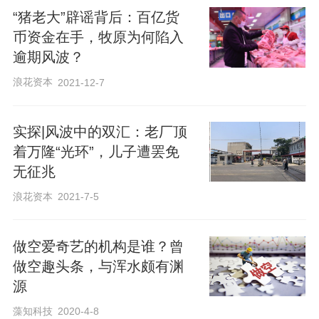
布澄清公告称，已经注意到近期本公司股
“猪老大”辟谣背后：百亿货
票价格下降和成交量增加，也注意到若干
币资金在手，牧原为何陷入
媒体报道有关万洪建对集团提出的指控，
逾期风波？
指控不真实且具有误导性。“本公司保留向
浪花资本
2021-12-7
万洪建及/或对指控需负责的人士采取法律
行动的权利。”
实探|风波中的双汇：老厂顶
着万隆“光环”，儿子遭罢免
新京报记者 王思炀
无征兆
编辑 祝凤岚 校对 李铭
浪花资本
2021-7-5
​做空爱奇艺的机构是谁？曾
做空趣头条，与浑水颇有渊
源
藻知科技
2020-4-8