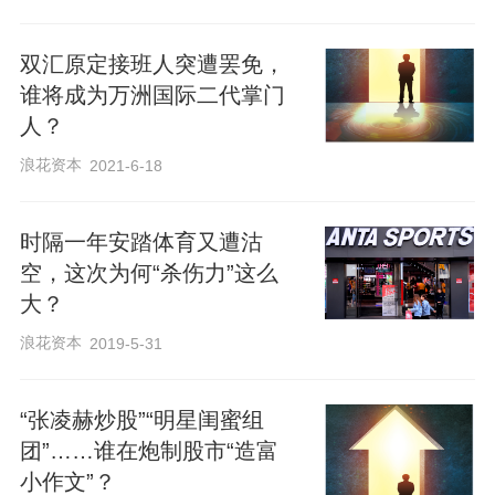
双汇原定接班人突遭罢免，
谁将成为万洲国际二代掌门
人？
浪花资本
2021-6-18
时隔一年安踏体育又遭沽
空，这次为何“杀伤力”这么
大？
浪花资本
2019-5-31
“张凌赫炒股”“明星闺蜜组
团”……谁在炮制股市“造富
小作文”？