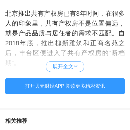
北京推出共有产权房已有3年时间，在很多
人的印象里，共有产权房不是位置偏远，
就是产品品质与居住者的需求不匹配。自
2018年底，推出槐新雅筑和正商名苑之
后，丰台区便进入了共有产权房的“断档
期”。
展开全文
从目前来看，今年北京土地市场共出让住
打开贝壳财经APP 阅读更多精彩资讯
宅用地近40宗，其中，共有产权房及限竞
地块共6宗，其余均为不限价地块，平均溢
价率高达约20%。对此，在昨日（10月30
相关推荐
日）举办的首钢·金璟阳光品鉴会上，业内