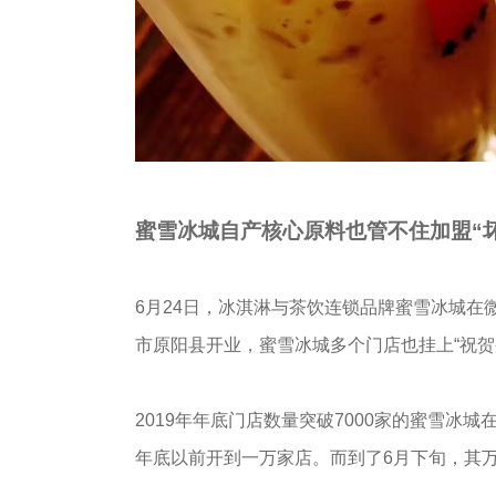
蜜雪冰城自产核心原料也管不住加盟“坏
6月24日，冰淇淋与茶饮连锁品牌蜜雪冰城
市原阳县开业，蜜雪冰城多个门店也挂上“祝贺蜜
2019年年底门店数量突破7000家的蜜雪冰
年底以前开到一万家店。而到了6月下旬，其