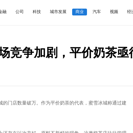
金融
公司
科技
城市发展
商业
汽车
视频
经
场竞争加剧，平价奶茶亟
城的门店数量破万。作为平价奶茶的代表，蜜雪冰城称通过建