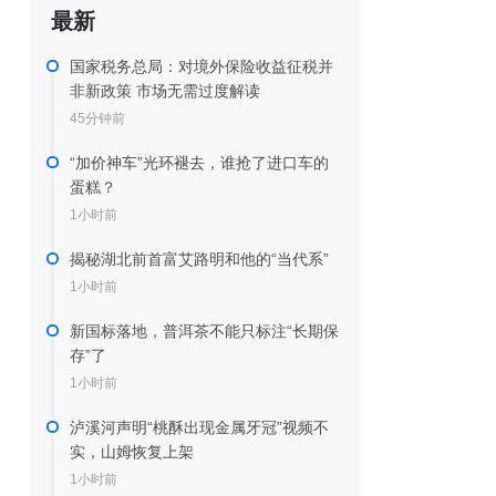
最新
国家税务总局：对境外保险收益征税并
非新政策 市场无需过度解读
45分钟前
“加价神车”光环褪去，谁抢了进口车的
蛋糕？
1小时前
揭秘湖北前首富艾路明和他的“当代系”
1小时前
新国标落地，普洱茶不能只标注“长期保
存”了
1小时前
泸溪河声明“桃酥出现金属牙冠”视频不
实，山姆恢复上架
1小时前