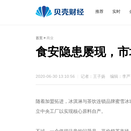
推荐
实时
首页
>
商业
食安隐患屡现，市
2020-06-30 13:10:56
记者：王子扬 编辑：李严
随着加盟拓进，冰淇淋与茶饮连锁品牌蜜雪冰
立中央工厂以实现核心原料自产。