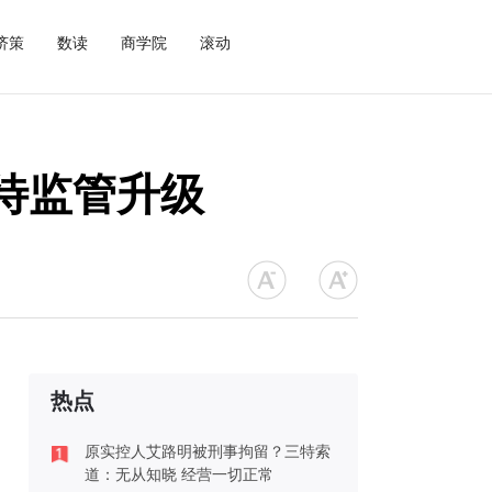
济策
数读
商学院
滚动
待监管升级
热点
原实控人艾路明被刑事拘留？三特索
道：无从知晓 经营一切正常