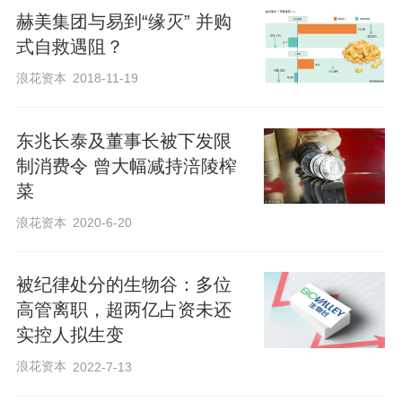
赫美集团与易到“缘灭” 并购
式自救遇阻？
浪花资本
2018-11-19
东兆长泰及董事长被下发限
制消费令 曾大幅减持涪陵榨
菜
浪花资本
2020-6-20
被纪律处分的生物谷：多位
高管离职，超两亿占资未还
实控人拟生变
浪花资本
2022-7-13