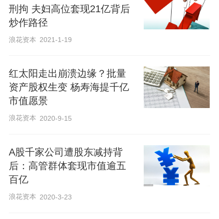
刑拘 夫妇高位套现21亿背后
炒作路径
浪花资本
2021-1-19
红太阳走出崩溃边缘？批量
资产股权生变 杨寿海提千亿
市值愿景
浪花资本
2020-9-15
A股千家公司遭股东减持背
后：高管群体套现市值逾五
百亿
浪花资本
2020-3-23